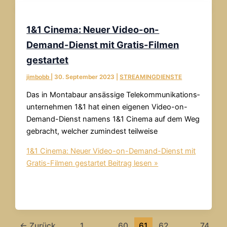
1&1 Cinema: Neuer Video-on-
Demand-Dienst mit Gratis-Filmen
gestartet
jimbobb
|
30. September 2023
|
STREAMINGDIENSTE
Das in Monta­baur ansäs­sige Tele­kom­muni­kati­ons­
unter­neh­men 1&1 hat einen eigenen Video-on-
Demand-Dienst namens 1&1 Cinema auf dem Weg
gebracht, welcher zumin­dest teil­weise
1&1 Cinema: Neuer Video-on-Demand-Dienst mit
Gratis-Filmen gestartet
Beitrag lesen »
←
Zurück
1
…
60
61
62
…
74