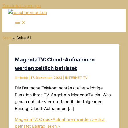
Zum Inhalt springen
Start
Seite 61
MagentaTV: Cloud-Aufnahmen
werden zeitlich befristet
jimbobb
|
17. Dezember 2023
|
INTERNET TV
Die Deutsche Telekom schränkt eine wichtige
Funktion ihres TV-Angebots MagentaTV ein. Was
genau dahintersteckt erfahrt ihr im folgenden
Beitrag. Cloud-Aufnahmen […]
MagentaTV: Cloud-Aufnahmen werden zeitlich
befristet
Beitrag lesen »