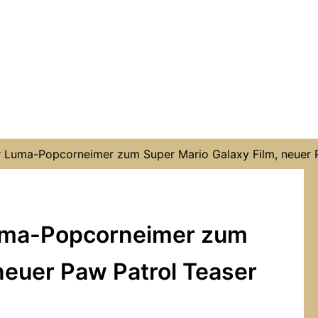
r Luma-Popcorneimer zum Super Mario Galaxy Film, neuer 
Luma-Popcorneimer zum
neuer Paw Patrol Teaser