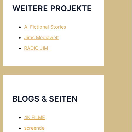
WEITERE PROJEKTE
AI Fictional Stories
Jims Mediawelt
RADIO JIM
BLOGS & SEITEN
4K FILME
screende