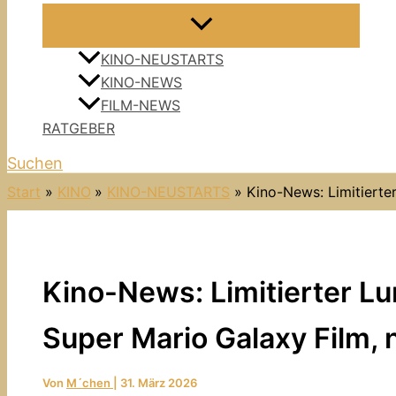
KINO-NEUSTARTS
KINO-NEWS
FILM-NEWS
RATGEBER
Suchen
Start
KINO
KINO-NEUSTARTS
Kino-News: Limitierte
Kino-News: Limitierter 
Super Mario Galaxy Film, 
Von
M´chen
|
31. März 2026