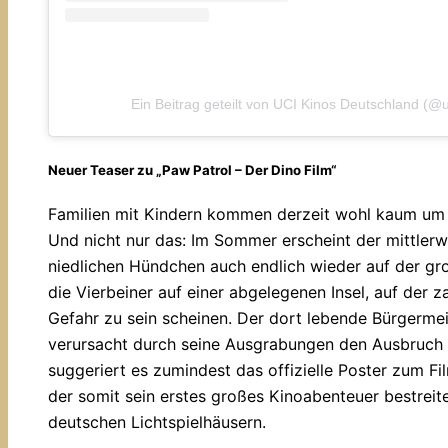
Ein Beitrag geteilt von UCI Kinos Deutschland (@
Neuer Teaser zu „Paw Patrol – Der Dino Film“
Familien mit Kindern kommen derzeit wohl kaum um d
Und nicht nur das: Im Sommer erscheint der mittlerwe
niedlichen Hündchen auch endlich wieder auf der gr
die Vierbeiner auf einer abgelegenen Insel, auf der z
Gefahr zu sein scheinen. Der dort lebende Bürgermei
verursacht durch seine Ausgrabungen den Ausbruch 
suggeriert es zumindest das offizielle Poster zum Fi
der somit sein erstes großes Kinoabenteuer bestreite
deutschen Lichtspielhäusern.