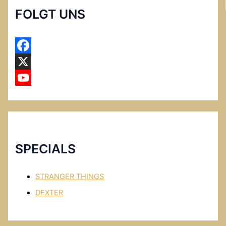
FOLGT UNS
F
a
X
c
Y
e
o
b
u
o
T
SPECIALS
o
u
k
b
STRANGER THINGS
e
DEXTER