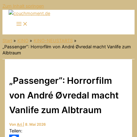
Zum Inhalt springen
Start
KINO
KINO-NEUSTARTS
„Passenger“: Horrorfilm von André Øvredal macht Vanlife zum
Albtraum
„Passenger“: Horrorfilm
von André Øvredal macht
Vanlife zum Albtraum
Von
Ari
|
8. Mai 2026
Teilen: