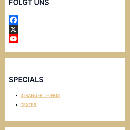
FOLGT UNS
F
a
X
c
Y
e
o
b
u
o
T
SPECIALS
o
u
k
b
STRANGER THINGS
e
DEXTER