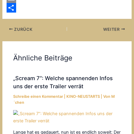
e
h
E
b
a
m
T
o
t
a
e
ZURÜCK
WEITER
o
s
i
i
k
A
l
l
p
e
Ähnliche Beiträge
p
n
„Scream 7“: Welche spannenden Infos
uns der erste Trailer verrät
Schreibe einen Kommentar
|
KINO-NEUSTARTS
| Von
M
´chen
Lange hat es gedauert, nun ist es endlich soweit: Der