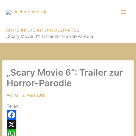
A
Zum
R
Inhalt
C
springen
H
I
Start
KINO
KINO-NEUSTARTS
V
„Scary Movie 6“: Trailer zur Horror-Parodie
„Scary Movie 6“: Trailer zur
Horror-Parodie
Von
Ari
|
2. März 2026
Teilen:
F
a
X