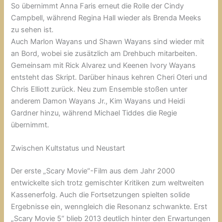
So übernimmt
Anna Faris
erneut die Rolle der Cindy
Campbell, während
Regina Hall
wieder als Brenda Meeks
zu sehen ist.
Auch
Marlon Wayans
und
Shawn Wayans
sind wieder mit
an Bord, wobei sie zusätzlich am Drehbuch mitarbeiten.
Gemeinsam mit
Rick Alvarez
und
Keenen Ivory Wayans
entsteht das Skript. Darüber hinaus kehren
Cheri Oteri
und
Chris Elliott
zurück. Neu zum Ensemble stoßen unter
anderem
Damon Wayans Jr.
,
Kim Wayans
und
Heidi
Gardner
hinzu, während
Michael Tiddes
die Regie
übernimmt.
Zwischen Kultstatus und Neustart
Der erste „Scary Movie“-Film aus dem Jahr 2000
entwickelte sich trotz gemischter Kritiken zum weltweiten
Kassenerfolg. Auch die Fortsetzungen spielten solide
Ergebnisse ein, wenngleich die Resonanz schwankte. Erst
„Scary Movie 5“ blieb 2013 deutlich hinter den Erwartungen