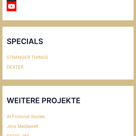
a
X
c
Y
e
o
b
u
SPECIALS
o
T
o
u
STRANGER THINGS
k
b
DEXTER
e
WEITERE PROJEKTE
AI Fictional Stories
Jims Mediawelt