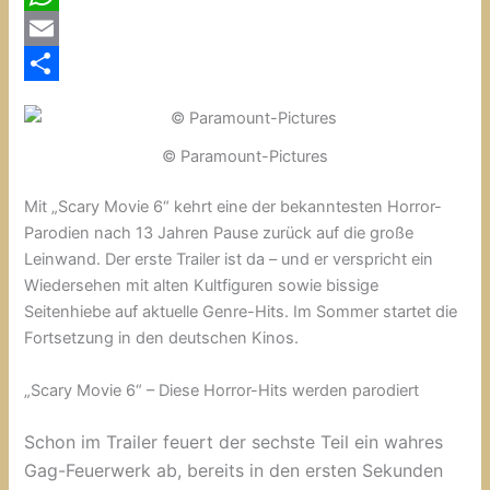
c
W
e
h
E
b
a
m
T
o
t
a
e
© Paramount-Pictures
o
s
i
i
k
A
l
l
Mit „Scary Movie 6“ kehrt eine der bekanntesten Horror-
Parodien nach 13 Jahren Pause zurück auf die große
p
e
Leinwand. Der erste Trailer ist da – und er verspricht ein
p
n
Wiedersehen mit alten Kultfiguren sowie bissige
Seitenhiebe auf aktuelle Genre-Hits. Im Sommer startet die
Fortsetzung in den deutschen Kinos.
„Scary Movie 6“ – Diese Horror-Hits werden parodiert
Schon im Trailer feuert der sechste Teil ein wahres
Gag-Feuerwerk ab, bereits in den ersten Sekunden