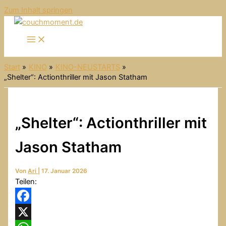
Zum Inhalt springen
Start
KINO
KINO-NEUSTARTS
„Shelter“: Actionthriller mit Jason Statham
„Shelter“: Actionthriller mit
Jason Statham
Von
Ari
|
17. Januar 2026
Teilen:
Facebook