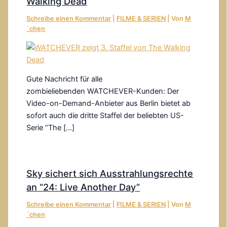
Walking Dead
Schreibe einen Kommentar
|
FILME & SERIEN
| Von
M
´chen
Gute Nachricht für alle
zombieliebenden WATCHEVER-Kunden: Der
Video-on-Demand-Anbieter aus Berlin bietet ab
sofort auch die dritte Staffel der beliebten US-
Serie “The […]
Sky sichert sich Ausstrahlungsrechte
an “24: Live Another Day”
Schreibe einen Kommentar
|
FILME & SERIEN
| Von
M
´chen