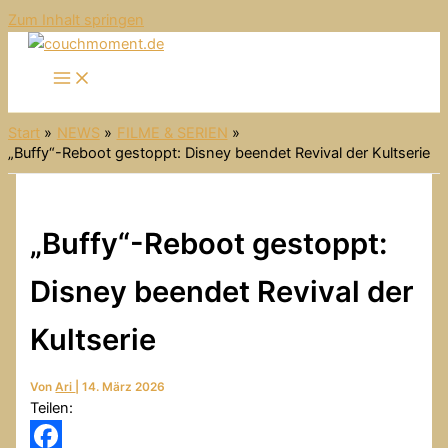
Zum Inhalt springen
Start
NEWS
FILME & SERIEN
„Buffy“-Reboot gestoppt: Disney beendet Revival der Kultserie
„Buffy“-Reboot gestoppt:
Disney beendet Revival der
Kultserie
Von
Ari
|
14. März 2026
Teilen: