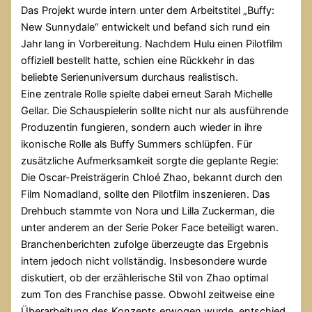
Das Projekt wurde intern unter dem Arbeitstitel „Buffy:
New Sunnydale“ entwickelt und befand sich rund ein
Jahr lang in Vorbereitung. Nachdem Hulu einen Pilotfilm
offiziell bestellt hatte, schien eine Rückkehr in das
beliebte Serienuniversum durchaus realistisch.
Eine zentrale Rolle spielte dabei erneut Sarah Michelle
Gellar. Die Schauspielerin sollte nicht nur als ausführende
Produzentin fungieren, sondern auch wieder in ihre
ikonische Rolle als Buffy Summers schlüpfen. Für
zusätzliche Aufmerksamkeit sorgte die geplante Regie:
Die Oscar-Preisträgerin Chloé Zhao, bekannt durch den
Film Nomadland, sollte den Pilotfilm inszenieren. Das
Drehbuch stammte von Nora und Lilla Zuckerman, die
unter anderem an der Serie Poker Face beteiligt waren.
Branchenberichten zufolge überzeugte das Ergebnis
intern jedoch nicht vollständig. Insbesondere wurde
diskutiert, ob der erzählerische Stil von Zhao optimal
zum Ton des Franchise passe. Obwohl zeitweise eine
Überarbeitung des Konzepts erwogen wurde, entschied