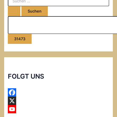
FOLGT UNS
F
a
X