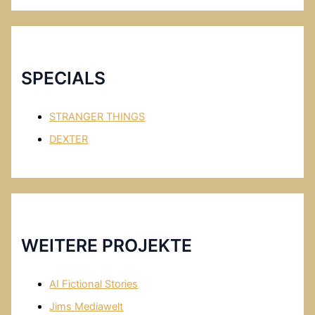
c
Y
e
o
b
u
o
T
SPECIALS
o
u
k
b
STRANGER THINGS
e
DEXTER
WEITERE PROJEKTE
AI Fictional Stories
Jims Mediawelt