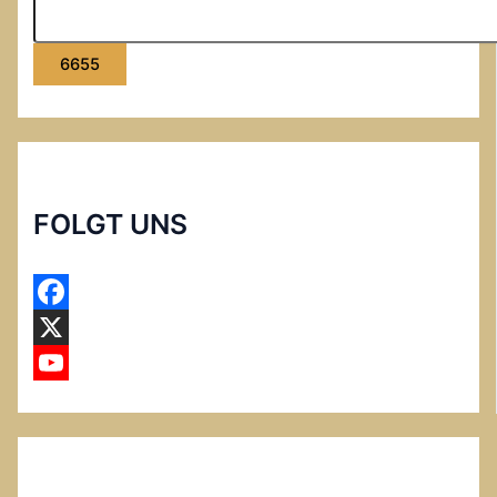
FOLGT UNS
F
a
X
c
Y
e
o
b
u