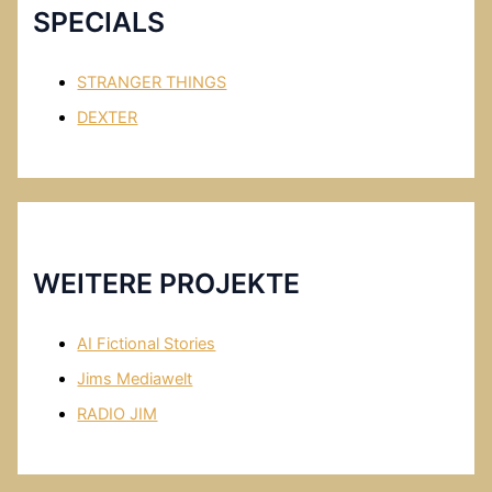
o
T
SPECIALS
o
u
k
b
STRANGER THINGS
e
DEXTER
WEITERE PROJEKTE
AI Fictional Stories
Jims Mediawelt
RADIO JIM