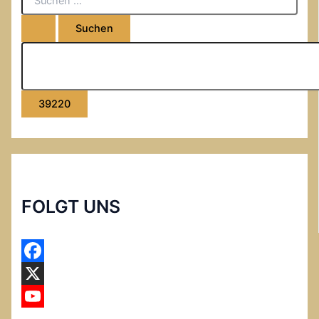
FOLGT UNS
F
a
X
c
Y