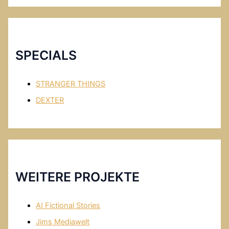
e
o
b
u
o
T
SPECIALS
o
u
k
b
STRANGER THINGS
e
DEXTER
WEITERE PROJEKTE
AI Fictional Stories
Jims Mediawelt