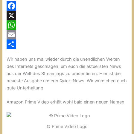
F
a
X
c
W
e
h
E
b
a
m
T
Wir haben uns mal wieder durch die unendlichen Weiten
o
t
a
e
des Internets geschlagen, um euch die aktuellsten News
o
s
i
i
aus der Welt des Streamings zu präsentieren. Hier ist die
neueste Ausgabe unserer Quick-News. Wir wünschen euch
k
A
l
l
gute Unterhaltung.
p
e
p
n
Amazon Prime Video erhält wohl bald einen neuen Namen
© Prime Video Logo