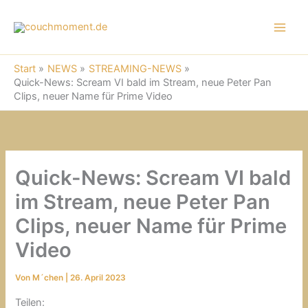
A
Zum
R
Inhalt
C
springen
H
I
Start
NEWS
STREAMING-NEWS
V
Quick-News: Scream VI bald im Stream, neue Peter Pan
Clips, neuer Name für Prime Video
Quick-News: Scream VI bald
im Stream, neue Peter Pan
Clips, neuer Name für Prime
Video
Von
M´chen
|
26. April 2023
Teilen: