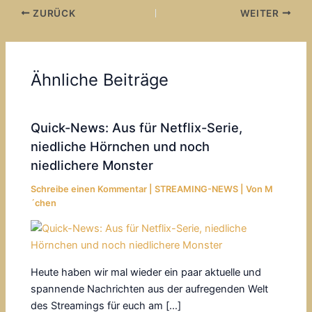
o
t
a
e
ZURÜCK
WEITER
o
s
i
i
k
A
l
l
p
e
Ähnliche Beiträge
p
n
Quick-News: Aus für Netflix-Serie,
niedliche Hörnchen und noch
niedlichere Monster
Schreibe einen Kommentar
|
STREAMING-NEWS
| Von
M
´chen
Heute haben wir mal wieder ein paar aktuelle und
spannende Nachrichten aus der aufregenden Welt
des Streamings für euch am […]