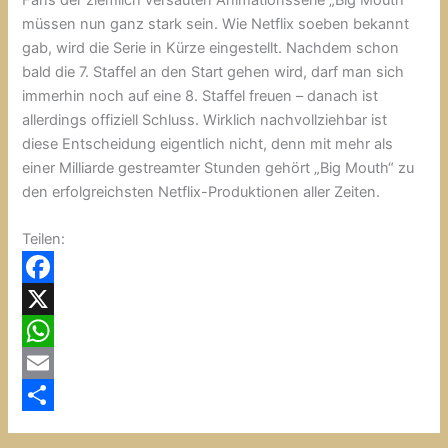
müssen nun ganz stark sein. Wie Netflix soeben bekannt
gab, wird die Serie in Kürze eingestellt. Nachdem schon
bald die 7. Staffel an den Start gehen wird, darf man sich
immerhin noch auf eine 8. Staffel freuen – danach ist
allerdings offiziell Schluss. Wirklich nachvollziehbar ist
diese Entscheidung eigentlich nicht, denn mit mehr als
einer Milliarde gestreamter Stunden gehört „Big Mouth“ zu
den erfolgreichsten Netflix-Produktionen aller Zeiten.
Teilen:
F
a
X
c
W
e
h
E
b
a
m
T