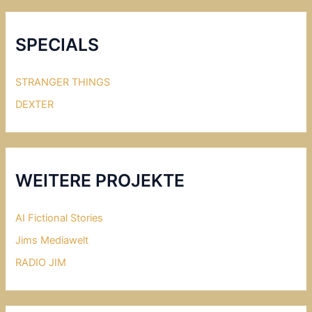
e
o
b
u
SPECIALS
o
T
o
u
STRANGER THINGS
k
b
DEXTER
e
WEITERE PROJEKTE
AI Fictional Stories
Jims Mediawelt
RADIO JIM