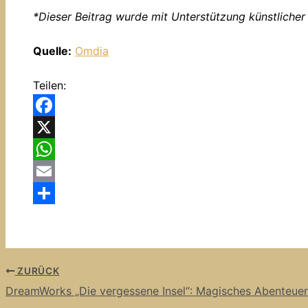
*Dieser Beitrag wurde mit Unterstützung künstlicher I
Quelle:
Omdia
Teilen:
Facebook
X
WhatsApp
Email
Teilen
ZURÜCK
DreamWorks „Die vergessene Insel“: Magisches Abenteuer