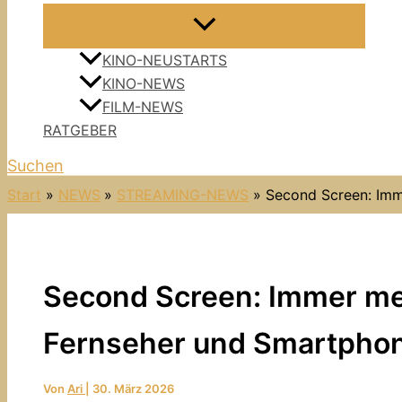
KINO-NEUSTARTS
KINO-NEWS
FILM-NEWS
RATGEBER
Suchen
Start
NEWS
STREAMING-NEWS
Second Screen: Imm
Second Screen: Immer me
Fernseher und Smartphone
Von
Ari
|
30. März 2026