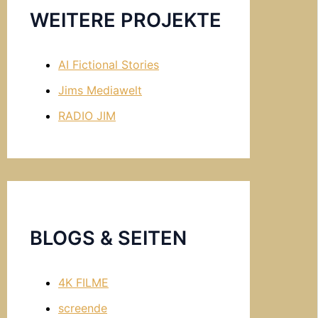
WEITERE PROJEKTE
AI Fictional Stories
Jims Mediawelt
RADIO JIM
BLOGS & SEITEN
4K FILME
screende