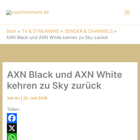
A
Zum
R
Inhalt
C
springen
H
I
Start
TV & STREAMING
SENDER & CHANNELS
V
AXN Black und AXN White kehren zu Sky zurück
AXN Black und AXN White
kehren zu Sky zurück
Von
Ari
|
23. Juni 2026
Teilen:
F
a
X