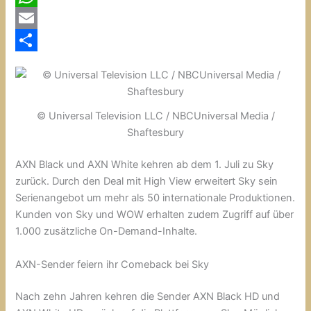
c
W
e
h
E
b
a
m
T
o
t
a
e
o
s
i
i
© Universal Television LLC / NBCUniversal Media /
k
A
l
l
Shaftesbury
p
e
AXN Black und AXN White kehren ab dem 1. Juli zu Sky
p
n
zurück. Durch den Deal mit High View erweitert Sky sein
Serienangebot um mehr als 50 internationale Produktionen.
Kunden von Sky und WOW erhalten zudem Zugriff auf über
1.000 zusätzliche On-Demand-Inhalte.
AXN-Sender feiern ihr Comeback bei Sky
Nach zehn Jahren kehren die Sender AXN Black HD und