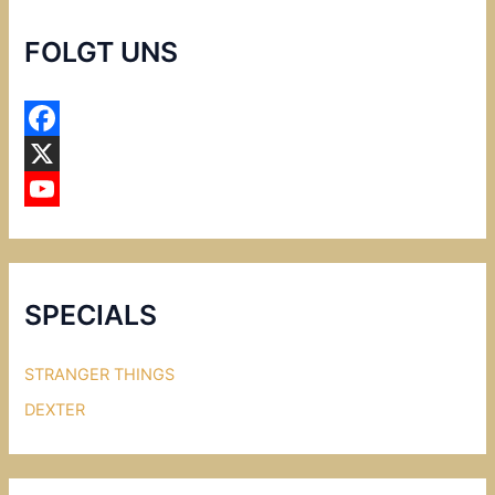
n
a
FOLGT UNS
c
h
:
F
a
X
c
Y
e
o
b
u
SPECIALS
o
T
o
u
STRANGER THINGS
k
b
DEXTER
e