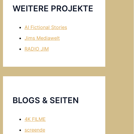
WEITERE PROJEKTE
AI Fictional Stories
Jims Mediawelt
RADIO JIM
BLOGS & SEITEN
4K FILME
screende