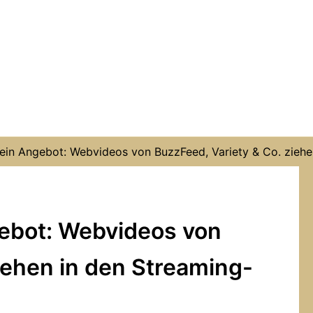
 sein Angebot: Webvideos von BuzzFeed, Variety & Co. ziehe
gebot: Webvideos von
iehen in den Streaming-