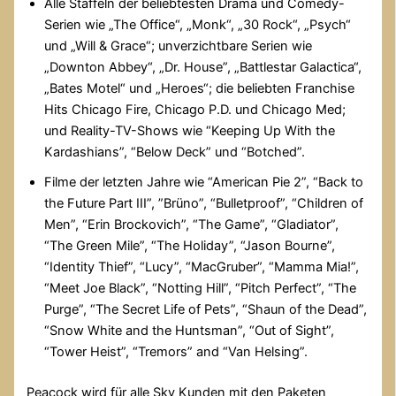
Alle Staffeln der beliebtesten Drama und Comedy-
Serien wie „The Office“, „Monk“, „30 Rock“, „Psych“
und „Will & Grace“; unverzichtbare Serien wie
„Downton Abbey“, „Dr. House”, „Battlestar Galactica“,
„Bates Motel“ und „Heroes“; die beliebten Franchise
Hits Chicago Fire, Chicago P.D. und Chicago Med;
und Reality-TV-Shows wie “Keeping Up With the
Kardashians”, “Below Deck” und “Botched”.
Filme der letzten Jahre wie “American Pie 2”, “Back to
the Future Part III”, ”Brüno”, “Bulletproof”, “Children of
Men”, “Erin Brockovich”, “The Game”, “Gladiator”,
“The Green Mile”, “The Holiday”, “Jason Bourne”,
“Identity Thief”, “Lucy”, “MacGruber”, “Mamma Mia!”,
“Meet Joe Black”, “Notting Hill”, “Pitch Perfect”, “The
Purge”, “The Secret Life of Pets”, “Shaun of the Dead”,
“Snow White and the Huntsman”, “Out of Sight”,
“Tower Heist”, “Tremors” and “Van Helsing”.
Peacock wird für alle Sky Kunden mit den Paketen