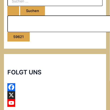
FOLGT UNS
F
a
X