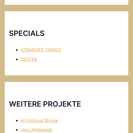
c
Y
e
o
b
u
o
T
SPECIALS
o
u
k
b
STRANGER THINGS
e
DEXTER
WEITERE PROJEKTE
AI Fictional Stories
Jims Mediawelt