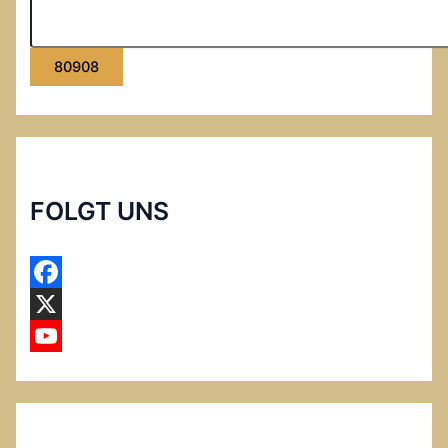
FOLGT UNS
F
a
X
c
Y
e
o
b
u