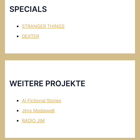
o
T
SPECIALS
o
u
k
b
STRANGER THINGS
e
DEXTER
WEITERE PROJEKTE
AI Fictional Stories
Jims Mediawelt
RADIO JIM